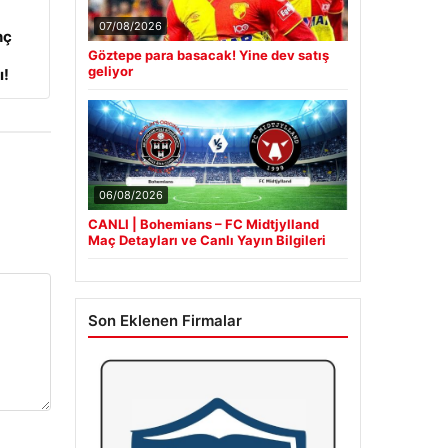
07/08/2026
nç
Göztepe para basacak! Yine dev satış
geliyor
ı!
06/08/2026
CANLI | Bohemians – FC Midtjylland
Maç Detayları ve Canlı Yayın Bilgileri
Son Eklenen Firmalar