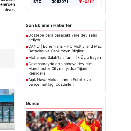
BTC
3063071
▼ -0.11%
delerden
 alıyor.
Son Eklenen Haberler
Göztepe para basacak! Yine dev satış
■
geliyor
CANLI | Bohemians – FC Midtjylland Maç
■
Detayları ve Canlı Yayın Bilgileri
Mohamed Salah’tan Tarihi İlk Üçlü Başarı
■
Galatasaray’da orta sahaya dev isim!
■
Manchester City’nin yıldızı Tijjani
Reijnders
Açık Hava Mekanlarında Estetik ve
■
bahçe mutfağı Çözümleri
Güncel