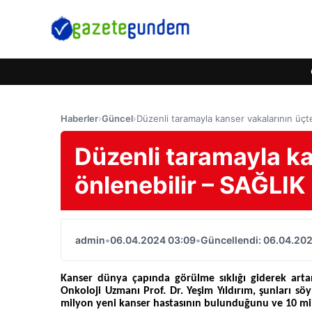
Haberler
›
Güncel
›
Düzenli taramayla kanser vakalarının üçte
Düzenli taramayla ka
önlenebilir – SAĞLIK
admin
•
06.04.2024 03:09
•
Güncellendi: 06.04.20
Kanser dünya çapında görülme sıklığı giderek arta
Onkoloji Uzmanı Prof. Dr. Yeşim Yıldırım, şunları söy
milyon yeni kanser hastasının bulunduğunu ve 10 m