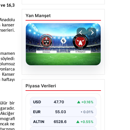
 ve 16,3
Yan Manşet
nadolu
n kanser
serleri.
 tamamen
söyledi:
 olumsuz
yonlarca
06.08.2026
e Kanser
 haftayı
CANLI | Bohemians – FC
Piyasa Verileri
Midtjylland Maç
Detayları ve Canlı Yayın
Bilgileri
USD
47.70
▲ +0.16%
ülür bir
garadır.
İngilizce ve İrlanda futbolunun
EUR
55.03
• 0.01%
 Akciğer
heyecan dolu iki ekibi, 6 Ağustos
omografi
2026 tarihinde Dublin’deki
ALTIN
6528.6
▲ +0.55%
Dalymount…
Ancak ne
tarzının