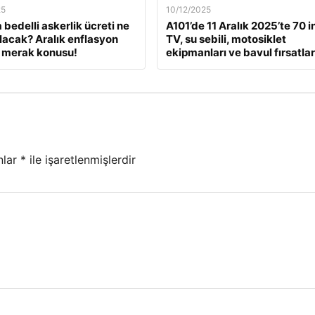
25
10/12/2025
 bedelli askerlik ücreti ne
A101’de 11 Aralık 2025’te 70 i
lacak? Aralık enflasyon
TV, su sebili, motosiklet
 merak konusu!
ekipmanları ve bavul fırsatlar
nlar
*
ile işaretlenmişlerdir