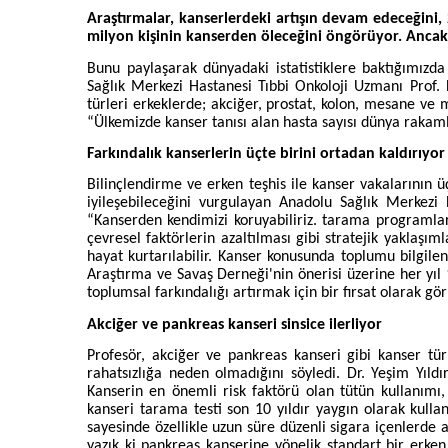
Araştırmalar, kanserlerdeki artışın devam edeceğini,
milyon kişinin kanserden öleceğini öngörüyor. Ancak 
Bunu paylaşarak dünyadaki istatistiklere baktığımızd
Sağlık Merkezi Hastanesi Tıbbi Onkoloji Uzmanı Prof. D
türleri erkeklerde; akciğer, prostat, kolon, mesane ve 
“Ülkemizde kanser tanısı alan hasta sayısı dünya rakam
Farkındalık kanserlerin üçte birini ortadan kaldırıyor
Bilinçlendirme ve erken teşhis ile kanser vakalarının 
iyileşebileceğini vurgulayan Anadolu Sağlık Merkezi 
“Kanserden kendimizi koruyabiliriz. tarama programlar
çevresel faktörlerin azaltılması gibi stratejik yaklaşı
hayat kurtarılabilir. Kanser konusunda toplumu bilgil
Araştırma ve Savaş Derneği'nin önerisi üzerine her yıl 1
toplumsal farkındalığı artırmak için bir fırsat olarak g
Akciğer ve pankreas kanseri sinsice ilerliyor
Profesör, akciğer ve pankreas kanseri gibi kanser tür
rahatsızlığa neden olmadığını söyledi. Dr. Yeşim Yıld
Kanserin en önemli risk faktörü olan tütün kullanımı
kanseri tarama testi son 10 yıldır yaygın olarak kullan
sayesinde özellikle uzun süre düzenli sigara içenlerde
yazık ki pankreas kanserine yönelik standart bir erk