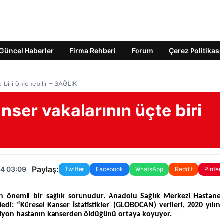
Güncel Haberler
Firma Rehberi
Forum
Çerez Politikas
 biri önlenebilir – SAĞLIK
nser vakalarının üçte biri
Paylaş:
24 03:09
Twitter
Facebook
WhatsApp
Reddit
Pinte
n önemli bir sağlık sorunudur. Anadolu Sağlık Merkezi Hastanes
ledi: “Küresel Kanser İstatistikleri (GLOBOCAN) verileri, 2020 yılı
ilyon hastanın kanserden öldüğünü ortaya koyuyor.