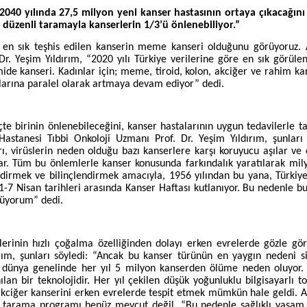
 2040 yılında 27,5 milyon yeni kanser hastasının ortaya çıkacağını
düzenli taramayla kanserlerin 1/3’ü önlenebiliyor.”
a en sık teşhis edilen kanserin meme kanseri olduğunu görüyoruz.
A
r. Yeşim Yıldırım, “2020 yılı Türkiye verilerine göre en sık görüle
mide kanseri. Kadınlar için; meme, tiroid, kolon, akciğer ve rahim kan
larına paralel olarak artmaya devam ediyor” dedi.
üçte birinin önlenebileceğini, kanser hastalarının uygun tedavilerle
Hastanesi Tıbbi Onkoloji Uzmanı Prof. Dr. Yeşim Yıldırım, şunları 
ı, virüslerin neden olduğu bazı kanserlere karşı koruyucu aşılar ve
mlar. Tüm bu önlemlerle kanser konusunda farkındalık yaratılarak mil
endirmek ve bilinçlendirmek amacıyla, 1956 yılından bu yana, Türkiy
-7 Nisan tarihleri ​​arasında Kanser Haftası kutlanıyor. Bu nedenle bu
örüyorum” dedi.
lerinin hızlı çoğalma özelliğinden dolayı erken evrelerde gözle gör
ırım, şunları söyledi: “Ancak bu kanser türünün en yaygın nedeni si
, dünya genelinde her yıl 5 milyon kanserden ölüme neden oluyor.
ılan bir teknolojidir. Her yıl çekilen düşük yoğunluklu bilgisayarlı t
 akciğer kanserini erken evrelerde tespit etmek mümkün hale geldi. 
en tarama programı henüz mevcut değil. “Bu nedenle sağlıklı yaşam 