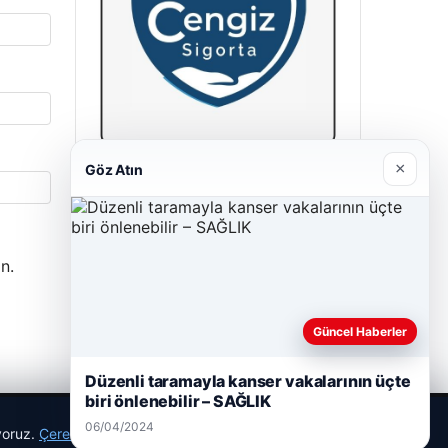
×
Göz Atın
Cengiz Sigorta
23/06/2026
n.
Güncel Haberler
Düzenli taramayla kanser vakalarının üçte
biri önlenebilir – SAĞLIK
06/04/2024
ıyoruz.
Çerez Politikamız
Reddet
Kabul Et