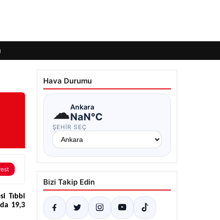
ı
Hava Durumu
☁
Ankara
NaN°C
ŞEHIR SEÇ
rest
Bizi Takip Edin
i Tıbbi
nda 19,3