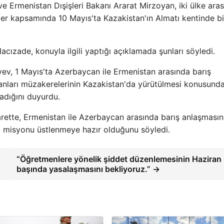
 Ermenistan Dışişleri Bakanı Ararat Mirzoyan, iki ülke ara
er kapsamında 10 Mayıs'ta Kazakistan'ın Almatı kentinde bi
cızade, konuyla ilgili yaptığı açıklamada şunları söyledi.
, 1 Mayıs'ta Azerbaycan ile Ermenistan arasında barış
akanları müzakerelerinin Kazakistan'da yürütülmesi konusund
adığını duyurdu.
arette, Ermenistan ile Azerbaycan arasında barış anlaşmasın
et misyonu üstlenmeye hazır olduğunu söyledi.
“Öğretmenlere yönelik şiddet düzenlemesinin Haziran
başında yasalaşmasını bekliyoruz.” →