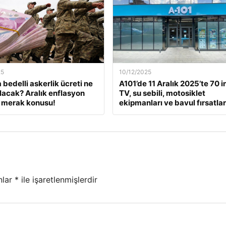
25
10/12/2025
 bedelli askerlik ücreti ne
A101’de 11 Aralık 2025’te 70 i
lacak? Aralık enflasyon
TV, su sebili, motosiklet
 merak konusu!
ekipmanları ve bavul fırsatlar
nlar
*
ile işaretlenmişlerdir