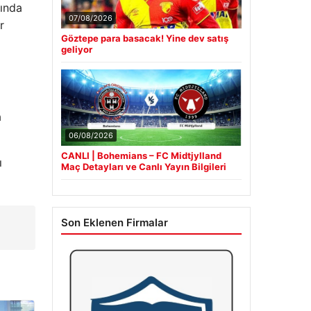
sında
07/08/2026
r
Göztepe para basacak! Yine dev satış
geliyor
a
06/08/2026
CANLI | Bohemians – FC Midtjylland
ı
Maç Detayları ve Canlı Yayın Bilgileri
Son Eklenen Firmalar