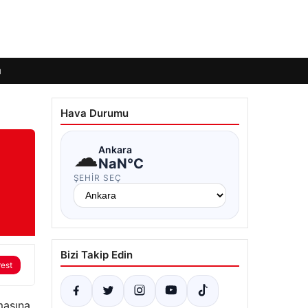
ı
Hava Durumu
☁
Ankara
NaN°C
ŞEHIR SEÇ
Bizi Takip Edin
rest
masına