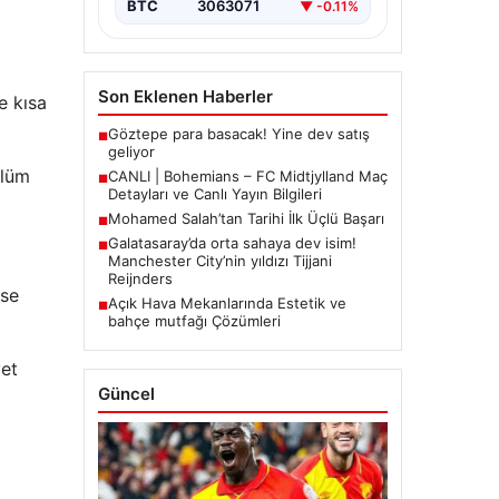
BTC
3063071
▼ -0.11%
Son Eklenen Haberler
e kısa
Göztepe para basacak! Yine dev satış
■
geliyor
ölüm
CANLI | Bohemians – FC Midtjylland Maç
■
Detayları ve Canlı Yayın Bilgileri
Mohamed Salah’tan Tarihi İlk Üçlü Başarı
■
Galatasaray’da orta sahaya dev isim!
■
Manchester City’nin yıldızı Tijjani
Reijnders
ise
Açık Hava Mekanlarında Estetik ve
■
bahçe mutfağı Çözümleri
vet
Güncel