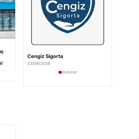
nç
Hastaş Beton
ı!
26/05/2026