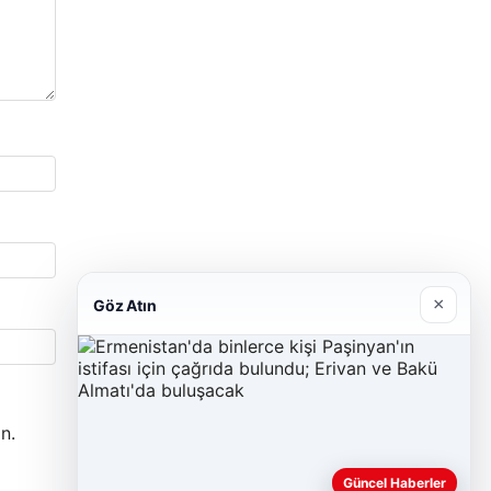
×
Göz Atın
n.
Güncel Haberler