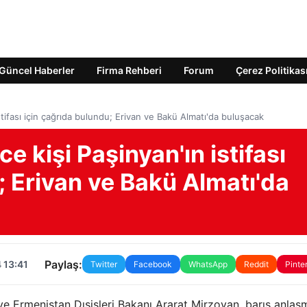
Güncel Haberler
Firma Rehberi
Forum
Çerez Politikas
stifası için çağrıda bulundu; Erivan ve Bakü Almatı'da buluşacak
e kişi Paşinyan'ın istifası
; Erivan ve Bakü Almatı'da
Paylaş:
 13:41
Twitter
Facebook
WhatsApp
Reddit
Pinte
 Ermenistan Dışişleri Bakanı Ararat Mirzoyan, barış anlaş