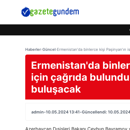
Haberler
›
Güncel
›
Ermenistan'da binlerce kişi Paşinyan'ın i
Ermenistan'da binlerc
için çağrıda bulundu
buluşacak
admin
•
10.05.2024 13:41
•
Güncellendi: 10.05.2024
Azerbaycan Dışişleri Bakanı Ceyhun Bayramov ve