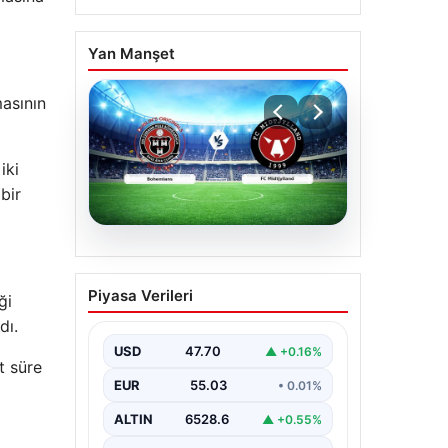
Yan Manşet
masının
iki
bir
06.08.2026
CANLI | Bohemians – FC
Piyasa Verileri
ği
Midtjylland Maç
dı.
Detayları ve Canlı Yayın
Bilgileri
USD
47.70
▲ +0.16%
t süre
İngilizce ve İrlanda futbolunun
EUR
55.03
• 0.01%
heyecan dolu iki ekibi, 6 Ağustos
2026 tarihinde Dublin’deki
ALTIN
6528.6
▲ +0.55%
Dalymount…