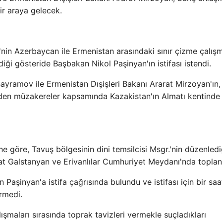
ir araya gelecek.
'nin Azerbaycan ile Ermenistan arasındaki sınır çizme çalış
ği gösteride Başbakan Nikol Paşinyan'ın istifası istendi.
yramov ile Ermenistan Dışişleri Bakanı Ararat Mirzoyan'ın, 
eden müzakereler kapsamında Kazakistan'ın Almatı kentinde 
e göre, Tavuş bölgesinin dini temsilcisi Msgr.'nin düzenledi
rat Galstanyan ve Erivanlılar Cumhuriyet Meydanı'nda toplan
şinyan'a istifa çağrısında bulundu ve istifası için bir saa
rmedi.
lışmaları sırasında toprak tavizleri vermekle suçladıkları