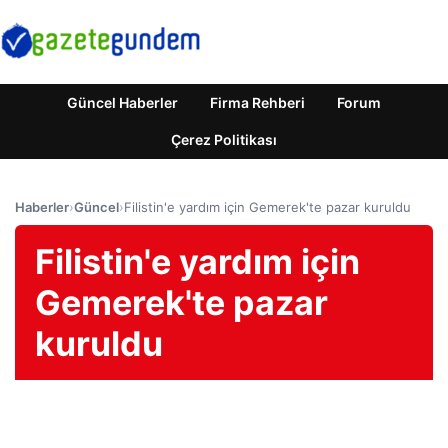
Güncel Haberler
Firma Rehberi
Forum
Çerez Politikası
Haberler
›
Güncel
›
Filistin'e yardım için Gemerek'te pazar kuruldu
Filistin'e yardım için
Gemerek'te pazar
kuruldu