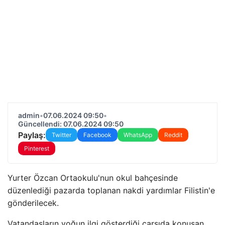
admin
•
07.06.2024 09:50
•
Güncellendi: 07.06.2024 09:50
Paylaş:
Twitter
Facebook
WhatsApp
Reddit
Pinterest
Yurter Özcan Ortaokulu'nun okul bahçesinde
düzenlediği pazarda toplanan nakdi yardımlar Filistin'e
gönderilecek.
Vatandaşların yoğun ilgi gösterdiği çarşıda konuşan