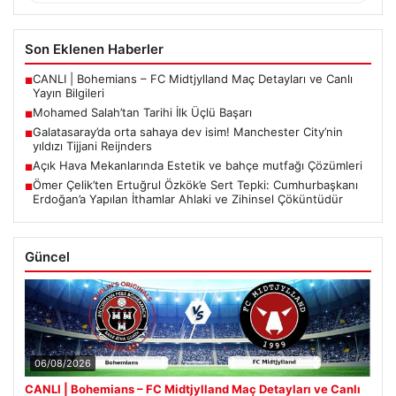
Son Eklenen Haberler
CANLI | Bohemians – FC Midtjylland Maç Detayları ve Canlı
■
Yayın Bilgileri
Mohamed Salah’tan Tarihi İlk Üçlü Başarı
■
Galatasaray’da orta sahaya dev isim! Manchester City’nin
■
yıldızı Tijjani Reijnders
Açık Hava Mekanlarında Estetik ve bahçe mutfağı Çözümleri
■
Ömer Çelik’ten Ertuğrul Özkök’e Sert Tepki: Cumhurbaşkanı
■
Erdoğan’a Yapılan İthamlar Ahlaki ve Zihinsel Çöküntüdür
Güncel
06/08/2026
CANLI | Bohemians – FC Midtjylland Maç Detayları ve Canlı