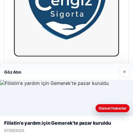
Hastaş Beton
×
Göz Atın
26/05/2026
Web sitemizi nasıl kullandığınızı daha iyi anlayabilmek,
Güncel Haberler
deneyiminizi kişiselleştirmek ve geliştirmek amacıyla çerezler
kullanıyoruz.
Çerez Politikamız
Filistin'e yardım için Gemerek'te pazar kuruldu
© 2026 Gazete Gündem – Güncel Haberler
Reddet
Kabul Et
07/06/2024