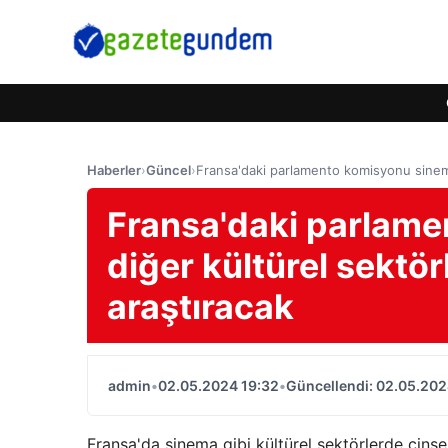
Haberler
›
Güncel
›
Fransa'daki parlamento komisyonu sinema 
Fransa'daki parlam
diğer kültürel sektör
araştıracak
admin
•
02.05.2024 19:32
•
Güncellendi: 02.05.202
Fransa'da sinema gibi kültürel sektörlerde cinse