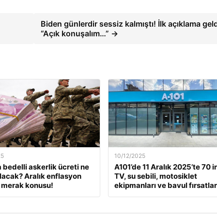
Biden günlerdir sessiz kalmıştı! İlk açıklama geld
“Açık konuşalım…” →
25
10/12/2025
 bedelli askerlik ücreti ne
A101’de 11 Aralık 2025’te 70 i
lacak? Aralık enflasyon
TV, su sebili, motosiklet
 merak konusu!
ekipmanları ve bavul fırsatlar