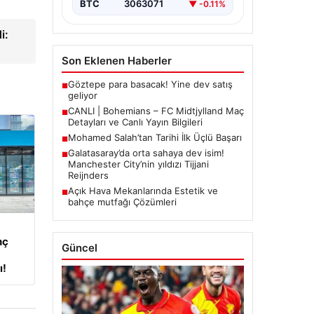
BTC
3063071
▼ -0.11%
i:
Son Eklenen Haberler
Göztepe para basacak! Yine dev satış
■
geliyor
CANLI | Bohemians – FC Midtjylland Maç
■
Detayları ve Canlı Yayın Bilgileri
Mohamed Salah’tan Tarihi İlk Üçlü Başarı
■
Galatasaray’da orta sahaya dev isim!
■
Manchester City’nin yıldızı Tijjani
Reijnders
Açık Hava Mekanlarında Estetik ve
■
bahçe mutfağı Çözümleri
nç
Güncel
ı!