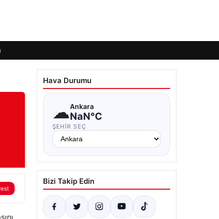
ı
Hava Durumu
☁
Ankara
NaN°C
ŞEHIR SEÇ
Bizi Takip Edin
rest
sını