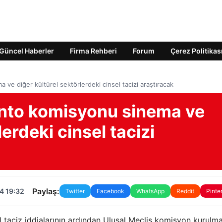
Güncel Haberler
Firma Rehberi
Forum
Çerez Politikas
ve diğer kültürel sektörlerdeki cinsel tacizi araştıracak
ento komisyonu sinema ve
lerdeki cinsel tacizi
Paylaş:
4 19:32
Twitter
Facebook
WhatsApp
Reddit
Pinte
l taciz iddialarının ardından Ulusal Meclis komisyon kurulma