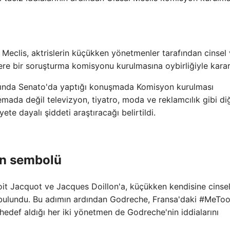
 Meclis, aktrislerin küçükken yönetmenler tarafından cinsel
üzere bir soruşturma komisyonu kurulmasına oybirliğiyle karar
yında Senato'da yaptığı konuşmada Komisyon kurulması
ada değil televizyon, tiyatro, moda ve reklamcılık gibi di
ete dayalı şiddeti araştıracağı belirtildi.
in sembolü
it Jacquot ve Jacques Doillon'a, küçükken kendisine cinse
bulundu. Bu adımın ardından Godreche, Fransa'daki #MeTo
ın hedef aldığı her iki yönetmen de Godreche'nin iddialarını