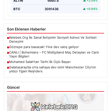
ALTIN
6660.6
▲ +2.59%
BTC
3091436
▲ +0.94%
Son Eklenen Haberler
Kelebek.Org İle Sanal İletişimin Seviyeli Adresi Ve Sohbet
■
Deneyimi
Göztepe para basacak! Yine dev satış geliyor
■
CANLI | Bohemians – FC Midtjylland Maç Detayları ve Canlı
■
Yayın Bilgileri
Mohamed Salah’tan Tarihi İlk Üçlü Başarı
■
Galatasaray’da orta sahaya dev isim! Manchester City’nin
■
yıldızı Tijjani Reijnders
Güncel