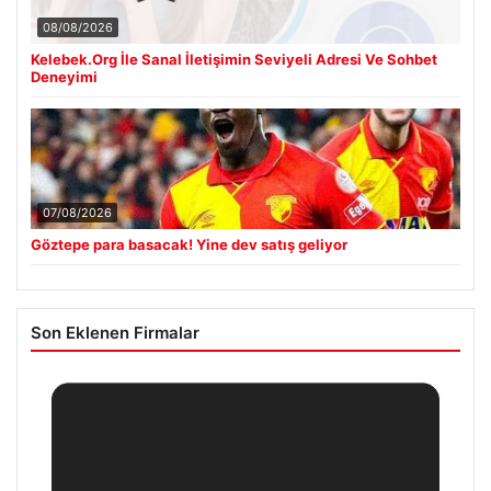
08/08/2026
Kelebek.Org İle Sanal İletişimin Seviyeli Adresi Ve Sohbet
Deneyimi
07/08/2026
Göztepe para basacak! Yine dev satış geliyor
Son Eklenen Firmalar