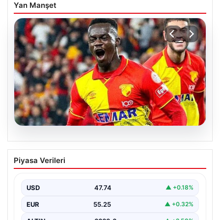
Yan Manşet
07.08.2026
Göztepe para basacak! Yine dev satış
Piyasa Verileri
geliyor
USD
47.74
▲ +0.18%
EUR
55.25
▲ +0.32%