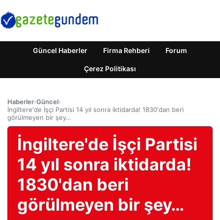
Güncel Haberler
Firma Rehberi
Forum
Çerez Politikası
Haberler
›
Güncel
›
İngiltere'de İşçi Partisi 14 yıl sonra iktidarda! 1830'dan beri
görülmeyen bir şey…
İngiltere'de İşçi Partisi
14 yıl sonra iktidarda!
1830'dan beri
görülmeyen bir şey…