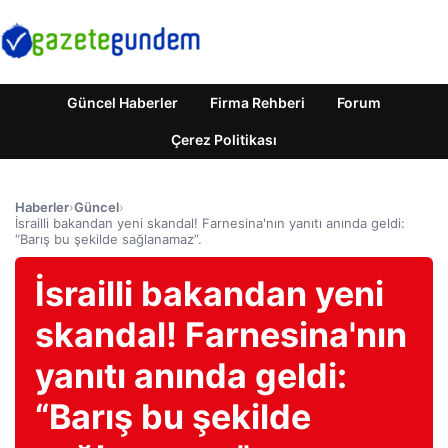
Güncel Haberler
Firma Rehberi
Forum
Çerez Politikası
Haberler
›
Güncel
›
İsrailli bakandan yeni skandal! Farnesina'nın yanıtı anında geldi:
“Barış bu şekilde sağlanamaz”.
İsrailli bakandan yeni
skandal! Farnesina'nın
yanıtı anında geldi:
“Barış bu şekilde