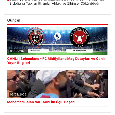
Erdoğan’a Yapılan İthamlar Ahlaki ve Zihinsel Çöküntüdür
Güncel
06/08/2026
CANLI | Bohemians – FC Midtjylland Maç Detayları ve Canlı
Yayın Bilgileri
05/08/2026
Mohamed Salah’tan Tarihi İlk Üçlü Başarı