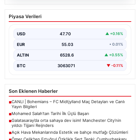
04.08.2026
Açık Hava Mekanlarında Estetik ve
Piyasa Verileri
bahçe mutfağı Çözümleri
Günümüz dünyasında açık hava sosyal alanlar,
konutların en değerli bölümlerinden bir tanesi gelmiştir.
USD
47.70
▲ +0.16%
Bahçeyle…
EUR
55.03
• 0.01%
ALTIN
6528.6
▲ +0.55%
BTC
3063071
▼ -0.11%
Son Eklenen Haberler
CANLI | Bohemians – FC Midtjylland Maç Detayları ve Canlı
■
Yayın Bilgileri
Mohamed Salah’tan Tarihi İlk Üçlü Başarı
■
Galatasaray’da orta sahaya dev isim! Manchester City’nin
■
yıldızı Tijjani Reijnders
Açık Hava Mekanlarında Estetik ve bahçe mutfağı Çözümleri
■
Ömer Çelik’ten Ertuğrul Özkök’e Sert Tepki: Cumhurbaşkanı
■