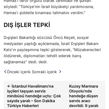
Hamas'ı terör örgütü olarak tanımladı ve şunları
söyledi: “Türkiye'nin İsrail büyükelçi yardımcısına,
Hamas'ı şiddetle kınaması talimatını verdim.”
DIŞ İŞLER TEPKİ
Dışişleri Bakanlığı sözcüsü Öncü Keçeli, sosyal
medyadan yaptığı açıklamada, İsrail Dışişleri Bakanı
Katz'ın paylaşımına tepki göstererek, “Müzakerecileri
öldürerek, diplomatları tehdit ederek barış
sağlanamaz” dedi. dedi.
Önceki içerik
Sonraki içerik
← İstanbul Havalimanı'na
Kuzey Marmara
işçileri taşıyan servis
Otoyolu'nda
minibüsü hendeğe uçtu: Çok
hendeğe düşen
sayıda yaralı – Son Dakika
servis aracı
Türkiye Haberleri
devrildi: 9 yaralı