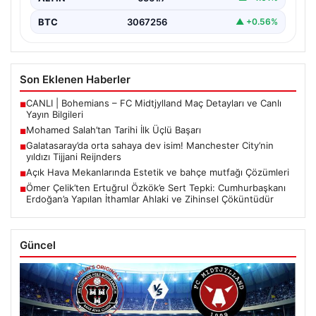
BTC
3067256
▲ +0.56%
Son Eklenen Haberler
CANLI | Bohemians – FC Midtjylland Maç Detayları ve Canlı
■
Yayın Bilgileri
Mohamed Salah’tan Tarihi İlk Üçlü Başarı
■
Galatasaray’da orta sahaya dev isim! Manchester City’nin
■
yıldızı Tijjani Reijnders
Açık Hava Mekanlarında Estetik ve bahçe mutfağı Çözümleri
■
Ömer Çelik’ten Ertuğrul Özkök’e Sert Tepki: Cumhurbaşkanı
■
Erdoğan’a Yapılan İthamlar Ahlaki ve Zihinsel Çöküntüdür
Güncel