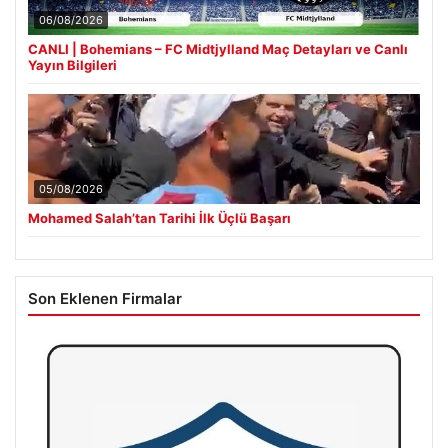
06/08/2026
CANLI | Bohemians – FC Midtjylland Maç Detayları ve Canlı
Yayın Bilgileri
05/08/2026
Mohamed Salah’tan Tarihi İlk Üçlü Başarı
Son Eklenen Firmalar