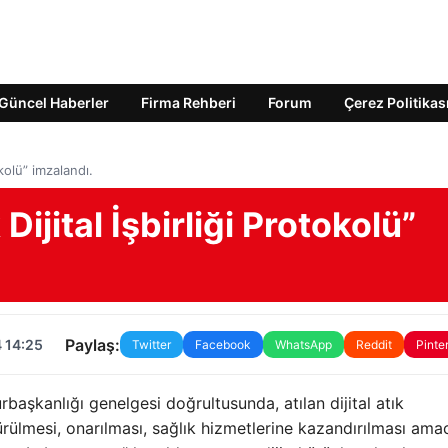
Güncel Haberler
Firma Rehberi
Forum
Çerez Politikas
okolü” imzalandı.
 Dijital İşbirliği Protokolü”
Paylaş:
 14:25
Twitter
Facebook
WhatsApp
Reddit
Pinte
başkanlığı genelgesi doğrultusunda, atılan dijital atık
lmesi, onarılması, sağlık hizmetlerine kazandırılması amacı