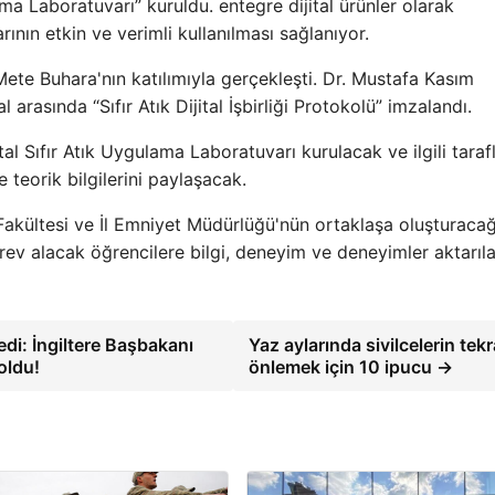
ma Laboratuvarı” kuruldu. entegre dijital ürünler olarak
nın etkin ve verimli kullanılması sağlanıyor.
e Buhara'nın katılımıyla gerçekleşti. Dr. Mustafa Kasım
arasında “Sıfır Atık Dijital İşbirliği Protokolü” imzalandı.
l Sıfır Atık Uygulama Laboratuvarı kurulacak ve ilgili taraf
 teorik bilgilerini paylaşacak.
Fakültesi ve İl Emniyet Müdürlüğü'nün ortaklaşa oluşturacağ
örev alacak öğrencilere bilgi, deneyim ve deneyimler aktarıl
di: İngiltere Başbakanı
Yaz aylarında sivilcelerin tekr
oldu!
önlemek için 10 ipucu →