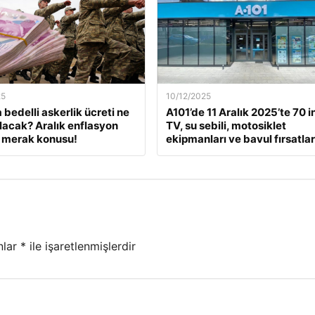
25
10/12/2025
 bedelli askerlik ücreti ne
A101’de 11 Aralık 2025’te 70 i
lacak? Aralık enflasyon
TV, su sebili, motosiklet
 merak konusu!
ekipmanları ve bavul fırsatlar
nlar
*
ile işaretlenmişlerdir