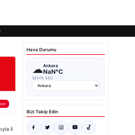
ı
Hava Durumu
☁
Ankara
NaN°C
ŞEHIR SEÇ
rest
Bizi Takip Edin
yla İl