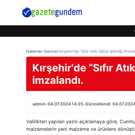
Haberler
›
Güncel
›
Kırşehir'de “Sıfır Atık Dijital İşbirliği Prot
Kırşehir'de “Sıfır Atık
imzalandı.
admin
•
04.07.2024 14:25
•
Güncellendi: 04.07.2024
Valilikten yapılan yazılı açıklamaya göre, Cumhur
malzemelerin yeni malzeme ve ürünlere dönüştürü