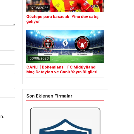
07/08/2026
Göztepe para basacak! Yine dev satış
geliyor
06/08/2026
CANLI | Bohemians – FC Midtjylland
Maç Detayları ve Canlı Yayın Bilgileri
Son Eklenen Firmalar
n.