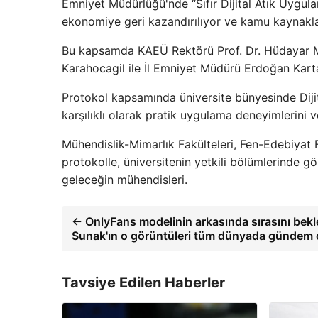
Emniyet Müdürlüğü'nde “Sıfır Dijital Atık Uygula
ekonomiye geri kazandırılıyor ve kamu kaynakları
Bu kapsamda KAEÜ Rektörü Prof. Dr. Hüdayar Met
Karahocagil ile İl Emniyet Müdürü Erdoğan Kartal 
Protokol kapsamında üniversite bünyesinde Dijita
karşılıklı olarak pratik uygulama deneyimlerini ve
Mühendislik-Mimarlık Fakülteleri, Fen-Edebiyat 
protokolle, üniversitenin yetkili bölümlerinde g
geleceğin mühendisleri.
← OnlyFans modelinin arkasında sırasını bekle
Sunak'ın o görüntüleri tüm dünyada gündem 
Tavsiye Edilen Haberler