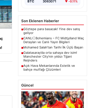
BTC
3063071
▼ -0.11%
Son Eklenen Haberler
Göztepe para basacak! Yine dev satış
■
geliyor
nç
CANLI | Bohemians – FC Midtjylland Maç
■
Detayları ve Canlı Yayın Bilgileri
ı!
Mohamed Salah’tan Tarihi İlk Üçlü Başarı
■
Galatasaray’da orta sahaya dev isim!
■
Manchester City’nin yıldızı Tijjani
Reijnders
Açık Hava Mekanlarında Estetik ve
■
bahçe mutfağı Çözümleri
Güncel