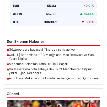
EUR
55.03
• 0.01%
ALTIN
6528.6
▲ +0.55%
BTC
3063071
▼ -0.11%
Son Eklenen Haberler
Göztepe para basacak! Yine dev satış geliyor
■
CANLI | Bohemians – FC Midtjylland Maç Detayları ve Canlı
■
Yayın Bilgileri
Mohamed Salah’tan Tarihi İlk Üçlü Başarı
■
Galatasaray’da orta sahaya dev isim! Manchester City’nin
■
yıldızı Tijjani Reijnders
Açık Hava Mekanlarında Estetik ve bahçe mutfağı Çözümleri
■
Güncel