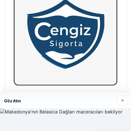
Hastaş Beton
×
Göz Atın
26/05/2026