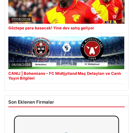
07/08/2026
Göztepe para basacak! Yine dev satış geliyor
06/08/2026
CANLI | Bohemians – FC Midtjylland Maç Detayları ve Canlı
Yayın Bilgileri
Son Eklenen Firmalar