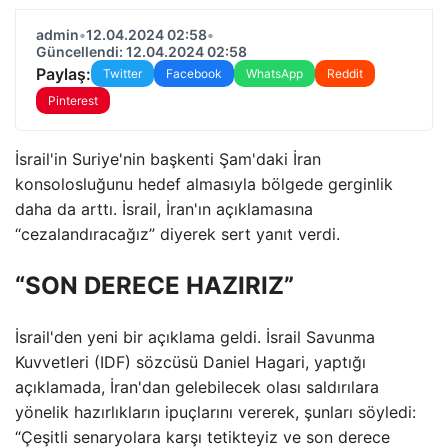
admin
•
12.04.2024 02:58
•
Güncellendi: 12.04.2024 02:58
Paylaş:
Twitter
Facebook
WhatsApp
Reddit
Pinterest
İsrail'in Suriye'nin başkenti Şam'daki İran
konsolosluğunu hedef almasıyla bölgede gerginlik
daha da arttı. İsrail, İran'ın açıklamasına
“cezalandıracağız” diyerek sert yanıt verdi.
“SON DERECE HAZIRIZ”
İsrail'den yeni bir açıklama geldi. İsrail Savunma
Kuvvetleri (IDF) sözcüsü Daniel Hagari, yaptığı
açıklamada, İran'dan gelebilecek olası saldırılara
yönelik hazırlıkların ipuçlarını vererek, şunları söyledi:
“Çeşitli senaryolara karşı tetikteyiz ve son derece