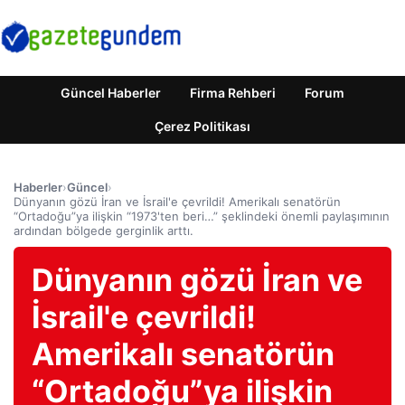
Güncel Haberler
Firma Rehberi
Forum
Çerez Politikası
Haberler
›
Güncel
›
Dünyanın gözü İran ve İsrail'e çevrildi! Amerikalı senatörün
“Ortadoğu”ya ilişkin “1973'ten beri…” şeklindeki önemli paylaşımının
ardından bölgede gerginlik arttı.
Dünyanın gözü İran ve
İsrail'e çevrildi!
Amerikalı senatörün
“Ortadoğu”ya ilişkin