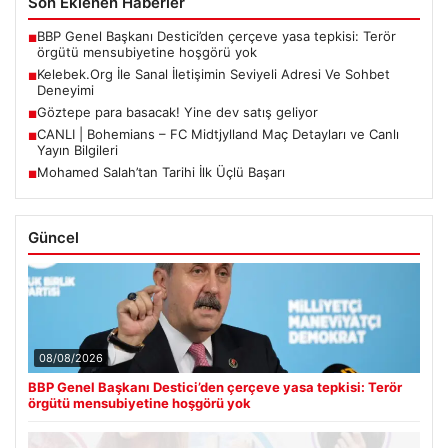
Son Eklenen Haberler
BBP Genel Başkanı Destici’den çerçeve yasa tepkisi: Terör
■
örgütü mensubiyetine hoşgörü yok
Kelebek.Org İle Sanal İletişimin Seviyeli Adresi Ve Sohbet
■
Deneyimi
Göztepe para basacak! Yine dev satış geliyor
■
CANLI | Bohemians – FC Midtjylland Maç Detayları ve Canlı
■
Yayın Bilgileri
Mohamed Salah’tan Tarihi İlk Üçlü Başarı
■
Güncel
08/08/2026
BBP Genel Başkanı Destici’den çerçeve yasa tepkisi: Terör
örgütü mensubiyetine hoşgörü yok