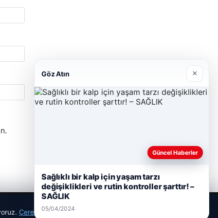
×
Göz Atın
n.
Güncel Haberler
Sağlıklı bir kalp için yaşam tarzı
değişiklikleri ve rutin kontroller şarttır! –
SAĞLIK
05/04/2024
ıyoruz.
Çerez Politikamız
Reddet
Kabul Et