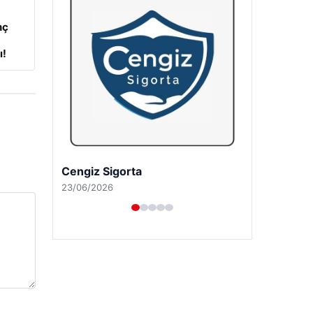
nç
ı!
Cengiz Sigorta
23/06/2026