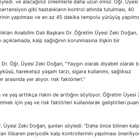
ledi. ve alacağınız önlemlerle daha uzun ömür. Öğr. Üyesi
ertansiyon gibi hastalıkların kontrol altında tutulması, 40
lerinin yapılması ve en az 45 dakika tempolu yürüyüş yapılma
talıkları Anabilim Dalı Başkanı Dr. Öğretim Üyesi Zeki Doğan,
 açıklamada, kalp sağlığının korunmasına ilişkin bir
en Dr. Öğr. Üyesi Zeki Doğan, “Yaygın olarak diyabet olarak b
öyküsü, hareketsiz yaşam tarzı, sigara kullanımı, sağlıksız
arasında yer alıyor. risk faktörleri.”
ça ve yaş arttıkça riskin de arttığını söylüyor. Öğretim Üyesi 
mek için yaş ve risk faktörleri kullanılarak geliştirilen puan
. Üyesi Zeki Doğan, şunları söyledi: “Daha önce bilinen kal
an itibaren periyodik kalp kontrollerinin yapılması öneriliyor