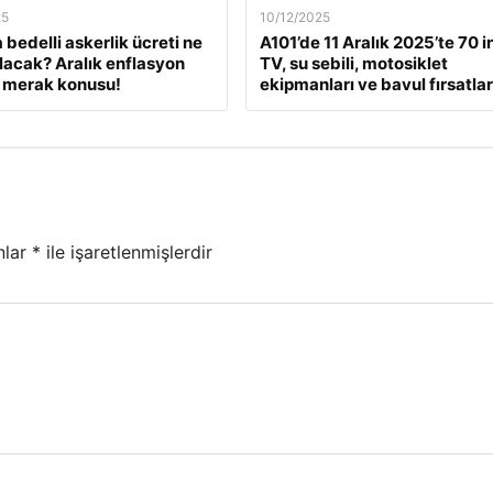
25
10/12/2025
 bedelli askerlik ücreti ne
A101’de 11 Aralık 2025’te 70 i
lacak? Aralık enflasyon
TV, su sebili, motosiklet
 merak konusu!
ekipmanları ve bavul fırsatlar
nlar
*
ile işaretlenmişlerdir