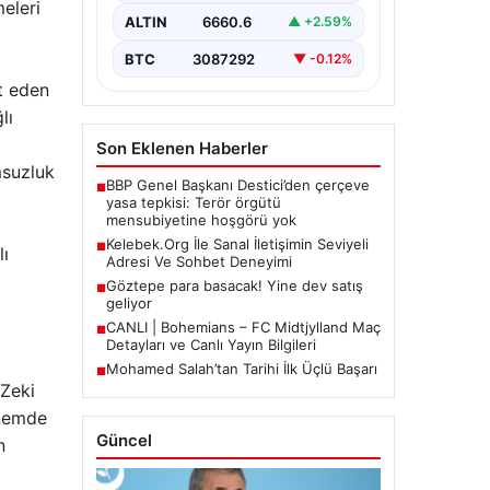
meleri
büyük bir hassasiyet ifade
ALTIN
6660.6
▲ +2.59%
etmektedir. Halen…
BTC
3087292
▼ -0.12%
it eden
lı
Son Eklenen Haberler
msuzluk
BBP Genel Başkanı Destici’den çerçeve
■
yasa tepkisi: Terör örgütü
mensubiyetine hoşgörü yok
Kelebek.Org İle Sanal İletişimin Seviyeli
■
lı
Adresi Ve Sohbet Deneyimi
Göztepe para basacak! Yine dev satış
■
geliyor
CANLI | Bohemians – FC Midtjylland Maç
■
Detayları ve Canlı Yayın Bilgileri
Mohamed Salah’tan Tarihi İlk Üçlü Başarı
■
 Zeki
önemde
Güncel
n