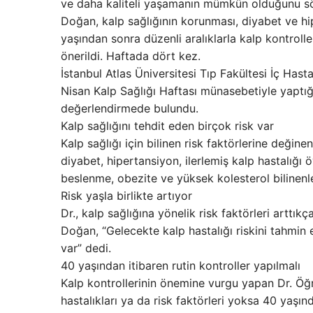
ve daha kaliteli yaşamanın mümkün olduğunu söy
Doğan, kalp sağlığının korunması, diyabet ve hip
yaşından sonra düzenli aralıklarla kalp kontrol
önerildi. Haftada dört kez.
İstanbul Atlas Üniversitesi Tıp Fakültesi İç Has
Nisan Kalp Sağlığı Haftası münasebetiyle yaptığı
değerlendirmede bulundu.
Kalp sağlığını tehdit eden birçok risk var
Kalp sağlığı için bilinen risk faktörlerine değin
diyabet, hipertansiyon, ilerlemiş kalp hastalığı 
beslenme, obezite ve yüksek kolesterol bilinenler 
Risk yaşla birlikte artıyor
Dr., kalp sağlığına yönelik risk faktörleri arttık
Doğan, “Gelecekte kalp hastalığı riskini tahmin et
var” dedi.
40 yaşından itibaren rutin kontroller yapılmalı
Kalp kontrollerinin önemine vurgu yapan Dr. Öğr
hastalıkları ya da risk faktörleri yoksa 40 yaşınd