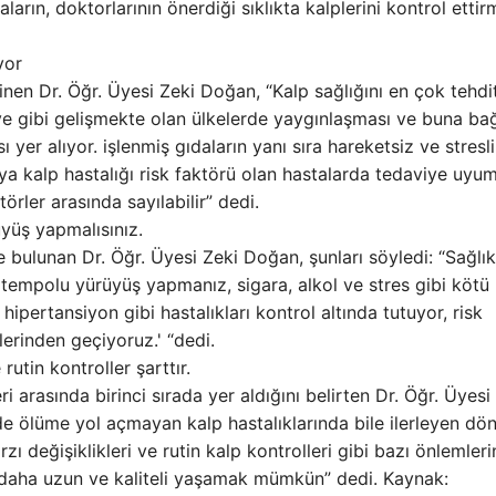
ların, doktorlarının önerdiği sıklıkta kalplerini kontrol ettir
yor
inen Dr. Öğr. Üyesi Zeki Doğan, “Kalp sağlığını en çok tehd
e gibi gelişmekte olan ülkelerde yaygınlaşması ve buna bağ
yer alıyor. işlenmiş gıdaların yanı sıra hareketsiz ve stresli
veya kalp hastalığı risk faktörü olan hastalarda tedaviye uyu
örler arasında sayılabilir” dedi.
yüş yapmalısınız.
 bulunan Dr. Öğr. Üyesi Zeki Doğan, şunları söyledi: “Sağlık
tempolu yürüyüş yapmanız, sigara, alkol ve stres gibi kötü
hipertansiyon gibi hastalıkları kontrol altında tutuyor, risk
lerinden geçiyoruz.' “dedi.
 rutin kontroller şarttır.
 arasında birinci sırada yer aldığını belirten Dr. Öğr. Üyesi
e ölüme yol açmayan kalp hastalıklarında bile ilerleyen d
 değişiklikleri ve rutin kalp kontrolleri gibi bazı önlemleri
, daha uzun ve kaliteli yaşamak mümkün” dedi. Kaynak: