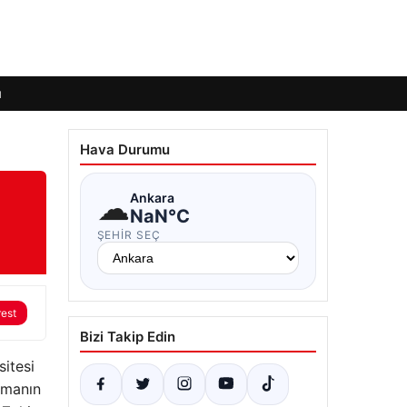
ı
Hava Durumu
☁
Ankara
NaN°C
ŞEHIR SEÇ
rest
Bizi Takip Edin
sitesi
olmanın