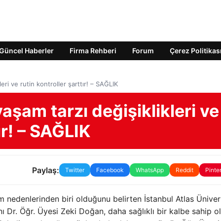
Güncel Haberler
Firma Rehberi
Forum
Çerez Politikas
kleri ve rutin kontroller şarttır! – SAĞLIK
 yaşam tarzı değişiklikleri ve
ır! – SAĞLIK
Paylaş:
Twitter
Facebook
WhatsApp
Reddit
Pinte
 nedenlerinden biri olduğunu belirten İstanbul Atlas Üniver
nı Dr. Öğr. Üyesi Zeki Doğan, daha sağlıklı bir kalbe sahip 