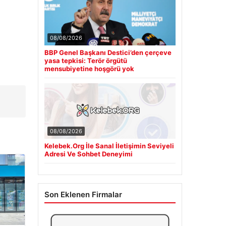
08/08/2026
BBP Genel Başkanı Destici’den çerçeve
yasa tepkisi: Terör örgütü
mensubiyetine hoşgörü yok
08/08/2026
Kelebek.Org İle Sanal İletişimin Seviyeli
Adresi Ve Sohbet Deneyimi
Son Eklenen Firmalar