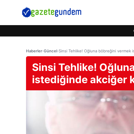
Haberler
›
Güncel
›
Sinsi Tehlike! Oğluna böbreğini vermek 
Sinsi Tehlike! Oğlun
istediğinde akciğer 