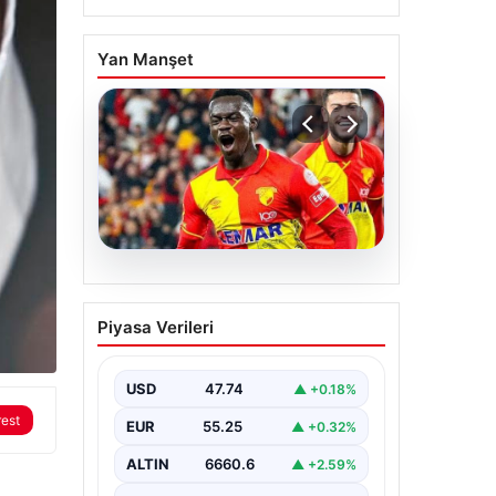
Yan Manşet
07.08.2026
Göztepe para basacak!
Piyasa Verileri
Yine dev satış geliyor
USD
47.74
▲ +0.18%
rest
EUR
55.25
▲ +0.32%
ALTIN
6660.6
▲ +2.59%