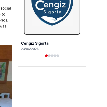
 social
e to
rics.
 was
Hastaş Beton
26/05/2026