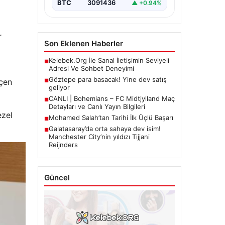
BTC
3091436
▲ +0.94%
r
Son Eklenen Haberler
Kelebek.Org İle Sanal İletişimin Seviyeli
■
Adresi Ve Sohbet Deneyimi
Göztepe para basacak! Yine dev satış
eçen
■
geliyor
CANLI | Bohemians – FC Midtjylland Maç
■
Detayları ve Canlı Yayın Bilgileri
ezel
Mohamed Salah’tan Tarihi İlk Üçlü Başarı
■
Galatasaray’da orta sahaya dev isim!
■
Manchester City’nin yıldızı Tijjani
Reijnders
Güncel