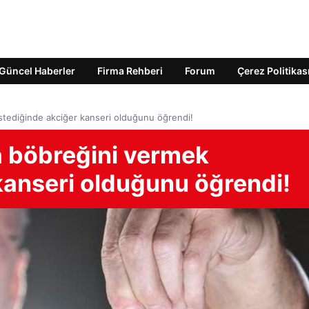
Güncel Haberler
Firma Rehberi
Forum
Çerez Politikas
istediğinde akciğer kanseri olduğunu öğrendi!
a böbreğini vermek
kanseri olduğunu öğrendi!