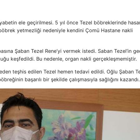
abetin ele geçirilmesi. 5 yıl önce Tezel böbreklerinde hasa
 böbrek yetmezliği nedeniyle kendini Çomü Hastane nakli
basına Şaban Tezel Rene’yi vermek istedi. Saban Tezel’in g
uğu keşfedildi. Bu nedenle, organ nakli gerçekleşmemiştir.
eden teşhis edilen Tezel hemen tedavi edildi. Oğlu Şaban T
öbreğinin başarılı bir şekilde çalışmasıyla sağlığını kazandı.