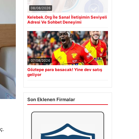
08/08/2026
Kelebek.Org İle Sanal İletişimin Seviyeli
Adresi Ve Sohbet Deneyimi
07/08/2026
Göztepe para basacak! Yine dev satış
geliyor
Son Eklenen Firmalar
ç.