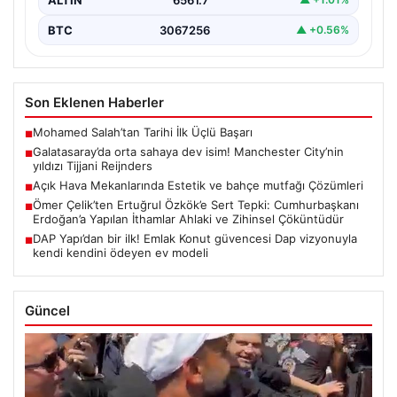
BTC
3067256
▲ +0.56%
Son Eklenen Haberler
Mohamed Salah’tan Tarihi İlk Üçlü Başarı
■
Galatasaray’da orta sahaya dev isim! Manchester City’nin
■
yıldızı Tijjani Reijnders
Açık Hava Mekanlarında Estetik ve bahçe mutfağı Çözümleri
■
Ömer Çelik’ten Ertuğrul Özkök’e Sert Tepki: Cumhurbaşkanı
■
Erdoğan’a Yapılan İthamlar Ahlaki ve Zihinsel Çöküntüdür
DAP Yapı’dan bir ilk! Emlak Konut güvencesi Dap vizyonuyla
■
kendi kendini ödeyen ev modeli
Güncel