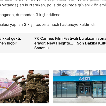
 vatandaşları kurtarırken, polis de çevrede güvenlik önlemi 
yangında, dumandan 3 kişi etkilendi.
lesi yapılan 3 kişi, tedbir amaçlı hastaneye kaldırıldı.
ikkat çekti:
77. Cannes Film Festivali bu akşam son
men hiçbir
eriyor: New Heights… – Son Dakika Kült
Sanat →