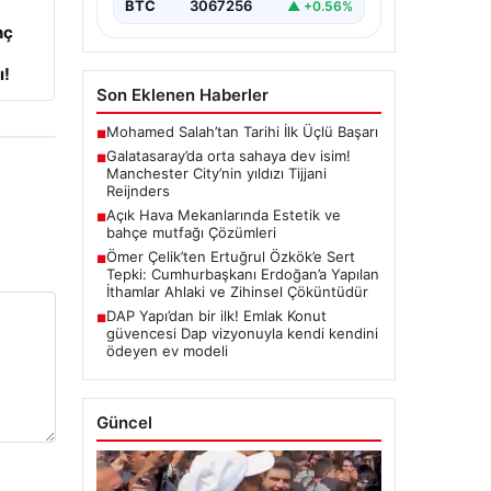
BTC
3067256
▲ +0.56%
nç
ı!
Son Eklenen Haberler
Mohamed Salah’tan Tarihi İlk Üçlü Başarı
■
Galatasaray’da orta sahaya dev isim!
■
Manchester City’nin yıldızı Tijjani
Reijnders
Açık Hava Mekanlarında Estetik ve
■
bahçe mutfağı Çözümleri
Ömer Çelik’ten Ertuğrul Özkök’e Sert
■
Tepki: Cumhurbaşkanı Erdoğan’a Yapılan
İthamlar Ahlaki ve Zihinsel Çöküntüdür
DAP Yapı’dan bir ilk! Emlak Konut
■
güvencesi Dap vizyonuyla kendi kendini
ödeyen ev modeli
Güncel