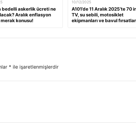
25
10/12/2025
 bedelli askerlik ücreti ne
A101’de 11 Aralık 2025’te 70 i
lacak? Aralık enflasyon
TV, su sebili, motosiklet
 merak konusu!
ekipmanları ve bavul fırsatlar
nlar
*
ile işaretlenmişlerdir