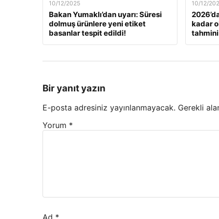
10/12/2025
10/12/20
Bakan Yumaklı’dan uyarı: Süresi
2026’da
dolmuş ürünlere yeni etiket
kadar o
basanlar tespit edildi!
tahmini
Bir yanıt yazın
E-posta adresiniz yayınlanmayacak.
Gerekli ala
Yorum
*
Ad
*