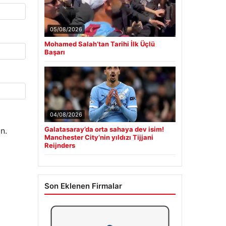
05/08/2026
Mohamed Salah’tan Tarihi İlk Üçlü
Başarı
04/08/2026
Galatasaray’da orta sahaya dev isim!
n.
Manchester City’nin yıldızı Tijjani
Reijnders
Son Eklenen Firmalar