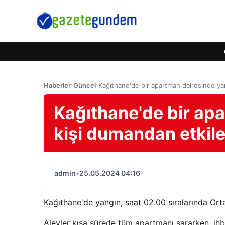
Haberler
›
Güncel
›
Kağıthane'de bir apartman dairesinde ya
Kağıthane'de bir apa
kişi dumandan etkil
admin
•
25.05.2024 04:16
Kağıthane'de yangın, saat 02.00 sıralarında Orta
Alevler kısa sürede tüm apartmanı sararken, ihbar