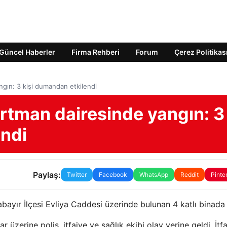
Güncel Haberler
Firma Rehberi
Forum
Çerez Politikas
ngın: 3 kişi dumandan etkilendi
rtman dairesinde yangın: 3
endi
Paylaş:
Twitter
Facebook
WhatsApp
Reddit
Pinte
bayır İlçesi Evliya Caddesi üzerinde bulunan 4 katlı binada ç
 üzerine polis, itfaiye ve sağlık ekibi olay yerine geldi. İtf