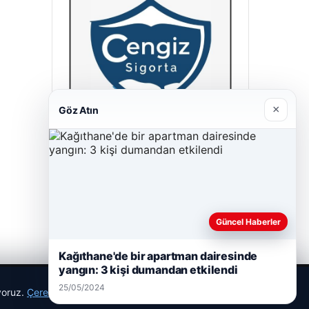
×
Göz Atın
Cengiz Sigorta
23/06/2026
Güncel Haberler
Kağıthane'de bir apartman dairesinde
yangın: 3 kişi dumandan etkilendi
25/05/2024
ıyoruz.
Çerez Politikamız
Reddet
Kabul Et