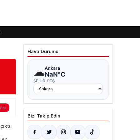
ı
Hava Durumu
☁
Ankara
NaN°C
ŞEHIR SEÇ
rest
Bizi Takip Edin
ıktı.
aiye