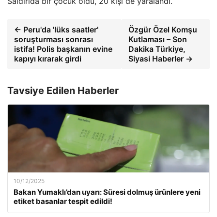
Saldırıda bir çocuk öldü, 20 kişi de yaralandı.
← Peru'da 'lüks saatler'
Özgür Özel Komşu
soruşturması sonrası
Kutlaması – Son
istifa! Polis başkanın evine
Dakika Türkiye,
kapıyı kırarak girdi
Siyasi Haberler →
Tavsiye Edilen Haberler
10/12/2025
Bakan Yumaklı’dan uyarı: Süresi dolmuş ürünlere yeni
etiket basanlar tespit edildi!