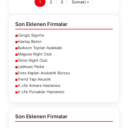
1
2
3
Sonraki »
Son Eklenen Firmalar
Cengiz Sigorta
■
Hastaş Beton
■
Bulkoon Toptan Ayakkabı
■
Magusa Night Club
■
Girne Night Club
■
Ladiksan Parke
■
Enes Kaplan Avukatlık Bürosu
■
Trend Yapı Akustik
■
A Life Ankara Hastanesi
■
A Life Pursaklar Hastanesi
■
Son Eklenen Firmalar