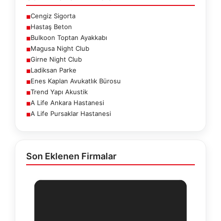
Cengiz Sigorta
■
Hastaş Beton
■
Bulkoon Toptan Ayakkabı
■
Magusa Night Club
■
Girne Night Club
■
Ladiksan Parke
■
Enes Kaplan Avukatlık Bürosu
■
Trend Yapı Akustik
■
A Life Ankara Hastanesi
■
A Life Pursaklar Hastanesi
■
Son Eklenen Firmalar