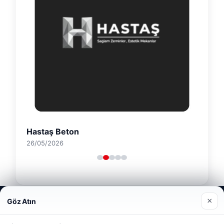
Hastaş Beton
26/05/2026
Web sitemizi nasıl kullandığınızı daha iyi anlayabilmek,
×
Göz Atın
deneyiminizi kişiselleştirmek ve geliştirmek amacıyla çerezler
kullanıyoruz.
Çerez Politikamız