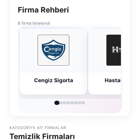
Firma Rehberi
8 firma listelendi
rta
Hastaş Beton
Bulkoon Topt
Ayakkabı
KATEGORIYE AIT FIRMALAR
Temizlik Firmaları