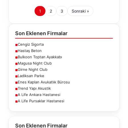
1
2
3
Sonraki »
Son Eklenen Firmalar
Cengiz Sigorta
■
Hastaş Beton
■
Bulkoon Toptan Ayakkabı
■
Magusa Night Club
■
Girne Night Club
■
Ladiksan Parke
■
Enes Kaplan Avukatlık Bürosu
■
Trend Yapı Akustik
■
A Life Ankara Hastanesi
■
A Life Pursaklar Hastanesi
■
Son Eklenen Firmalar