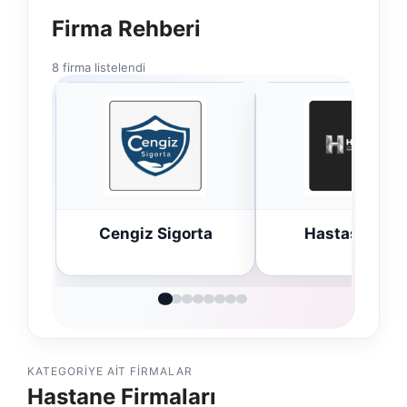
Firma Rehberi
8 firma listelendi
ta
Hastaş Beton
Bulkoon Topta
Ayakkabı
KATEGORIYE AIT FIRMALAR
Hastane Firmaları