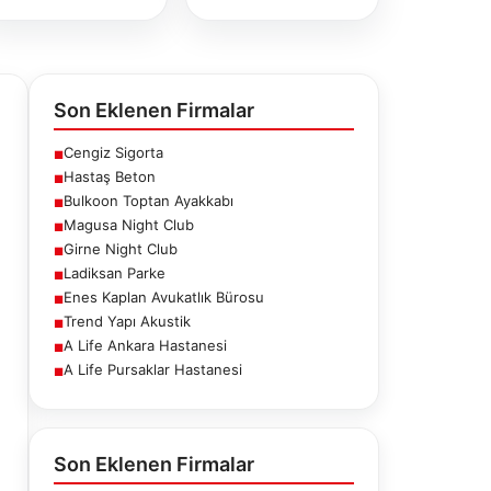
Son Eklenen Firmalar
Cengiz Sigorta
■
Hastaş Beton
■
Bulkoon Toptan Ayakkabı
■
Magusa Night Club
■
Girne Night Club
■
Ladiksan Parke
■
Enes Kaplan Avukatlık Bürosu
■
Trend Yapı Akustik
■
A Life Ankara Hastanesi
■
A Life Pursaklar Hastanesi
■
ne Night
Ladiksan Parke
Enes Kaplan
Club
Avukatlık
Bürosu
Son Eklenen Firmalar