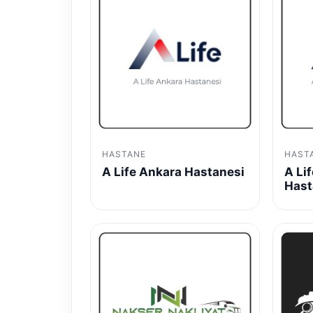
HASTANE
HAST
A Life Ankara Hastanesi
A Li
Hast