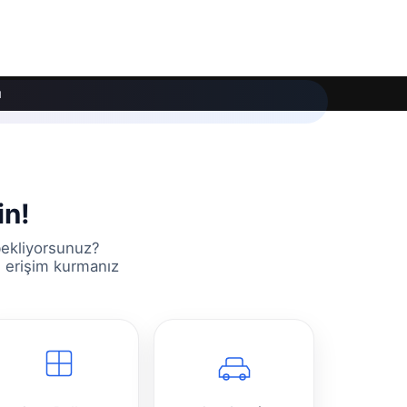
ı
in!
bekliyorsunuz?
n erişim kurmanız