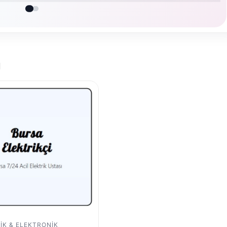
ı
IK & ELEKTRONIK