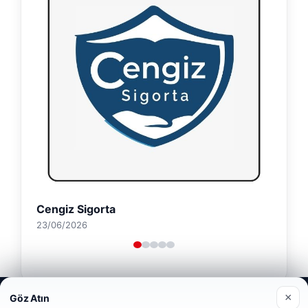
Cengiz Sigorta
23/06/2026
Web sitemizi nasıl kullandığınızı daha iyi anlayabilmek,
×
Göz Atın