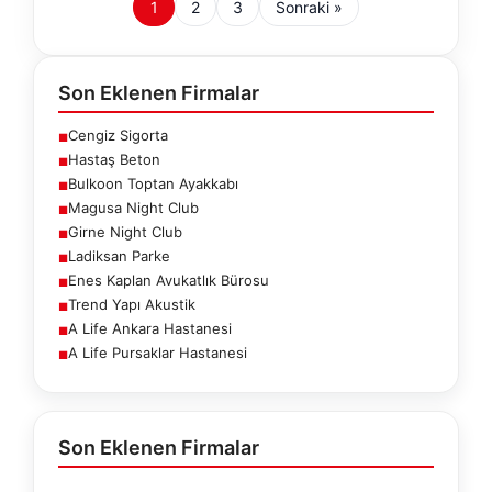
1
2
3
Sonraki »
Son Eklenen Firmalar
Cengiz Sigorta
■
Hastaş Beton
■
Bulkoon Toptan Ayakkabı
■
Magusa Night Club
■
Girne Night Club
■
Ladiksan Parke
■
Enes Kaplan Avukatlık Bürosu
■
Trend Yapı Akustik
■
A Life Ankara Hastanesi
■
A Life Pursaklar Hastanesi
■
Son Eklenen Firmalar