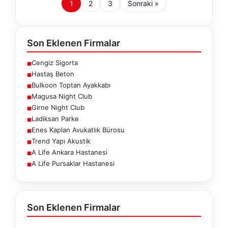
1
2
3
Sonraki »
Son Eklenen Firmalar
Cengiz Sigorta
■
Hastaş Beton
■
Bulkoon Toptan Ayakkabı
■
Magusa Night Club
■
Girne Night Club
■
Ladiksan Parke
■
Enes Kaplan Avukatlık Bürosu
■
Trend Yapı Akustik
■
A Life Ankara Hastanesi
■
A Life Pursaklar Hastanesi
■
Son Eklenen Firmalar