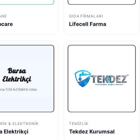
ANE
GIDA FIRMALARI
ocare
Lifecell Farma
RIK & ELEKTRONIK
TEMIZLIK
a Elektrikçi
Tekdez Kurumsal