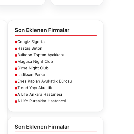
Son Eklenen Firmalar
Cengiz Sigorta
■
Hastaş Beton
■
Bulkoon Toptan Ayakkabı
■
Magusa Night Club
■
Girne Night Club
■
Ladiksan Parke
■
Enes Kaplan Avukatlık Bürosu
■
Trend Yapı Akustik
■
A Life Ankara Hastanesi
■
A Life Pursaklar Hastanesi
■
ne Night
Ladiksan Parke
Enes Kaplan
Club
Avukatlık
Bürosu
Son Eklenen Firmalar