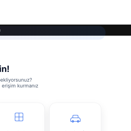
ı
in!
bekliyorsunuz?
n erişim kurmanız